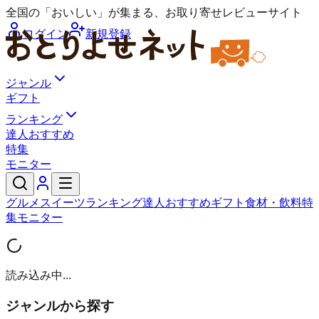
全国の「おいしい」が集まる、お取り寄せレビューサイト
ログイン
新規登録
ジャンル
ギフト
ランキング
達人おすすめ
特集
モニター
グルメ
スイーツ
ランキング
達人おすすめ
ギフト
食材・飲料
特
集
モニター
読み込み中...
ジャンルから探す