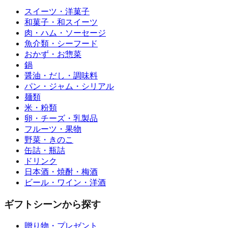
スイーツ・洋菓子
和菓子・和スイーツ
肉・ハム・ソーセージ
魚介類・シーフード
おかず・お惣菜
鍋
醤油・だし・調味料
パン・ジャム・シリアル
麺類
米・粉類
卵・チーズ・乳製品
フルーツ・果物
野菜・きのこ
缶詰・瓶詰
ドリンク
日本酒・焼酎・梅酒
ビール・ワイン・洋酒
ギフトシーンから探す
贈り物・プレゼント