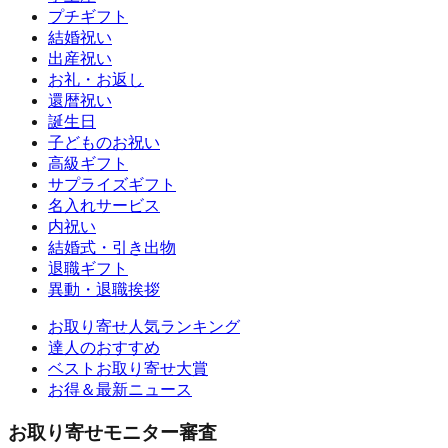
プチギフト
結婚祝い
出産祝い
お礼・お返し
還暦祝い
誕生日
子どものお祝い
高級ギフト
サプライズギフト
名入れサービス
内祝い
結婚式・引き出物
退職ギフト
異動・退職挨拶
お取り寄せ人気ランキング
達人のおすすめ
ベストお取り寄せ大賞
お得＆最新ニュース
お取り寄せモニター審査