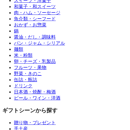
スイーツ・洋菓子
和菓子・和スイーツ
肉・ハム・ソーセージ
魚介類・シーフード
おかず・お惣菜
鍋
醤油・だし・調味料
パン・ジャム・シリアル
麺類
米・粉類
卵・チーズ・乳製品
フルーツ・果物
野菜・きのこ
缶詰・瓶詰
ドリンク
日本酒・焼酎・梅酒
ビール・ワイン・洋酒
ギフトシーンから探す
贈り物・プレゼント
手土産