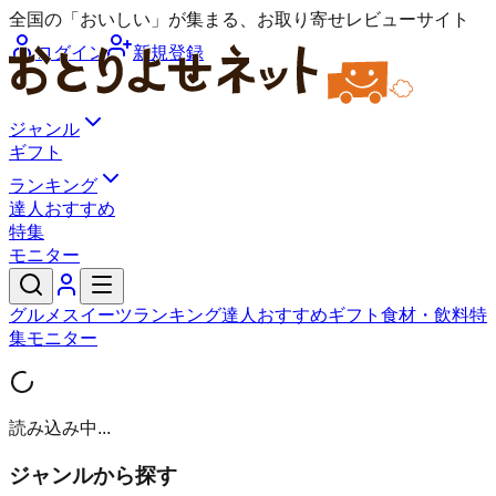
全国の「おいしい」が集まる、お取り寄せレビューサイト
ログイン
新規登録
ジャンル
ギフト
ランキング
達人おすすめ
特集
モニター
グルメ
スイーツ
ランキング
達人おすすめ
ギフト
食材・飲料
特
集
モニター
読み込み中...
ジャンルから探す