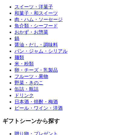
スイーツ・洋菓子
和菓子・和スイーツ
肉・ハム・ソーセージ
魚介類・シーフード
おかず・お惣菜
鍋
醤油・だし・調味料
パン・ジャム・シリアル
麺類
米・粉類
卵・チーズ・乳製品
フルーツ・果物
野菜・きのこ
缶詰・瓶詰
ドリンク
日本酒・焼酎・梅酒
ビール・ワイン・洋酒
ギフトシーンから探す
贈り物・プレゼント