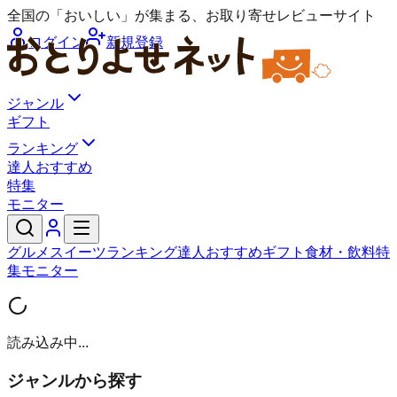
全国の「おいしい」が集まる、お取り寄せレビューサイト
ログイン
新規登録
ジャンル
ギフト
ランキング
達人おすすめ
特集
モニター
グルメ
スイーツ
ランキング
達人おすすめ
ギフト
食材・飲料
特
集
モニター
読み込み中...
ジャンルから探す