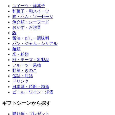
スイーツ・洋菓子
和菓子・和スイーツ
肉・ハム・ソーセージ
魚介類・シーフード
おかず・お惣菜
鍋
醤油・だし・調味料
パン・ジャム・シリアル
麺類
米・粉類
卵・チーズ・乳製品
フルーツ・果物
野菜・きのこ
缶詰・瓶詰
ドリンク
日本酒・焼酎・梅酒
ビール・ワイン・洋酒
ギフトシーンから探す
贈り物・プレゼント