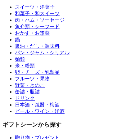
スイーツ・洋菓子
和菓子・和スイーツ
肉・ハム・ソーセージ
魚介類・シーフード
おかず・お惣菜
鍋
醤油・だし・調味料
パン・ジャム・シリアル
麺類
米・粉類
卵・チーズ・乳製品
フルーツ・果物
野菜・きのこ
缶詰・瓶詰
ドリンク
日本酒・焼酎・梅酒
ビール・ワイン・洋酒
ギフトシーンから探す
贈り物・プレゼント