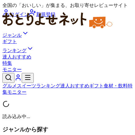
全国の「おいしい」が集まる、お取り寄せレビューサイト
ログイン
新規登録
ジャンル
ギフト
ランキング
達人おすすめ
特集
モニター
グルメ
スイーツ
ランキング
達人おすすめ
ギフト
食材・飲料
特
集
モニター
読み込み中...
ジャンルから探す