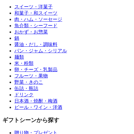
スイーツ・洋菓子
和菓子・和スイーツ
肉・ハム・ソーセージ
魚介類・シーフード
おかず・お惣菜
鍋
醤油・だし・調味料
パン・ジャム・シリアル
麺類
米・粉類
卵・チーズ・乳製品
フルーツ・果物
野菜・きのこ
缶詰・瓶詰
ドリンク
日本酒・焼酎・梅酒
ビール・ワイン・洋酒
ギフトシーンから探す
贈り物・プレゼント