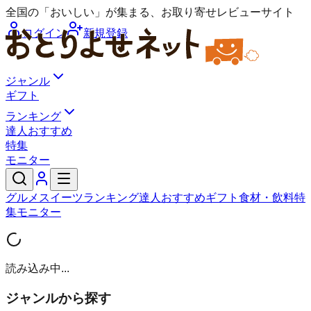
全国の「おいしい」が集まる、お取り寄せレビューサイト
ログイン
新規登録
ジャンル
ギフト
ランキング
達人おすすめ
特集
モニター
グルメ
スイーツ
ランキング
達人おすすめ
ギフト
食材・飲料
特
集
モニター
読み込み中...
ジャンルから探す