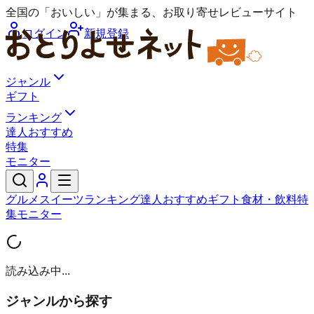
全国の「おいしい」が集まる、お取り寄せレビューサイト
ログイン
新規登録
ジャンル
ギフト
ランキング
達人おすすめ
特集
モニター
グルメ
スイーツ
ランキング
達人おすすめ
ギフト
食材・飲料
特
集
モニター
読み込み中...
ジャンルから探す