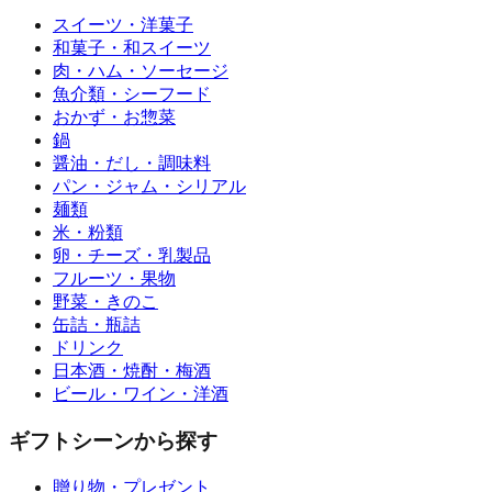
スイーツ・洋菓子
和菓子・和スイーツ
肉・ハム・ソーセージ
魚介類・シーフード
おかず・お惣菜
鍋
醤油・だし・調味料
パン・ジャム・シリアル
麺類
米・粉類
卵・チーズ・乳製品
フルーツ・果物
野菜・きのこ
缶詰・瓶詰
ドリンク
日本酒・焼酎・梅酒
ビール・ワイン・洋酒
ギフトシーンから探す
贈り物・プレゼント