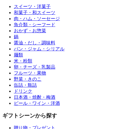
スイーツ・洋菓子
和菓子・和スイーツ
肉・ハム・ソーセージ
魚介類・シーフード
おかず・お惣菜
鍋
醤油・だし・調味料
パン・ジャム・シリアル
麺類
米・粉類
卵・チーズ・乳製品
フルーツ・果物
野菜・きのこ
缶詰・瓶詰
ドリンク
日本酒・焼酎・梅酒
ビール・ワイン・洋酒
ギフトシーンから探す
贈り物・プレゼント