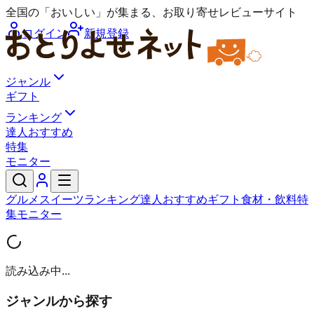
全国の「おいしい」が集まる、お取り寄せレビューサイト
ログイン
新規登録
ジャンル
ギフト
ランキング
達人おすすめ
特集
モニター
グルメ
スイーツ
ランキング
達人おすすめ
ギフト
食材・飲料
特
集
モニター
読み込み中...
ジャンルから探す