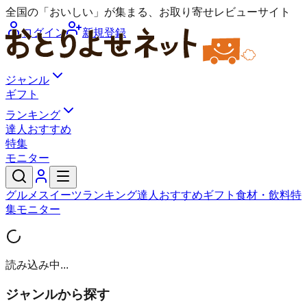
全国の「おいしい」が集まる、お取り寄せレビューサイト
ログイン
新規登録
ジャンル
ギフト
ランキング
達人おすすめ
特集
モニター
グルメ
スイーツ
ランキング
達人おすすめ
ギフト
食材・飲料
特
集
モニター
読み込み中...
ジャンルから探す