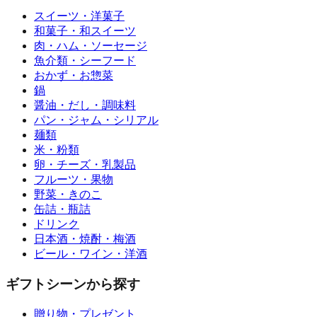
スイーツ・洋菓子
和菓子・和スイーツ
肉・ハム・ソーセージ
魚介類・シーフード
おかず・お惣菜
鍋
醤油・だし・調味料
パン・ジャム・シリアル
麺類
米・粉類
卵・チーズ・乳製品
フルーツ・果物
野菜・きのこ
缶詰・瓶詰
ドリンク
日本酒・焼酎・梅酒
ビール・ワイン・洋酒
ギフトシーンから探す
贈り物・プレゼント