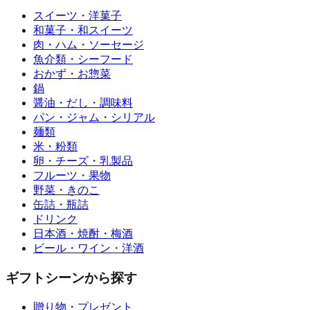
スイーツ・洋菓子
和菓子・和スイーツ
肉・ハム・ソーセージ
魚介類・シーフード
おかず・お惣菜
鍋
醤油・だし・調味料
パン・ジャム・シリアル
麺類
米・粉類
卵・チーズ・乳製品
フルーツ・果物
野菜・きのこ
缶詰・瓶詰
ドリンク
日本酒・焼酎・梅酒
ビール・ワイン・洋酒
ギフトシーンから探す
贈り物・プレゼント