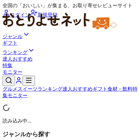
全国の「おいしい」が集まる、お取り寄せレビューサイト
ログイン
新規登録
ジャンル
ギフト
ランキング
達人おすすめ
特集
モニター
グルメ
スイーツ
ランキング
達人おすすめ
ギフト
食材・飲料
特
集
モニター
読み込み中...
ジャンルから探す