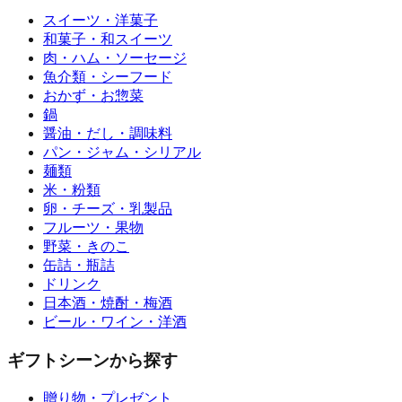
スイーツ・洋菓子
和菓子・和スイーツ
肉・ハム・ソーセージ
魚介類・シーフード
おかず・お惣菜
鍋
醤油・だし・調味料
パン・ジャム・シリアル
麺類
米・粉類
卵・チーズ・乳製品
フルーツ・果物
野菜・きのこ
缶詰・瓶詰
ドリンク
日本酒・焼酎・梅酒
ビール・ワイン・洋酒
ギフトシーンから探す
贈り物・プレゼント