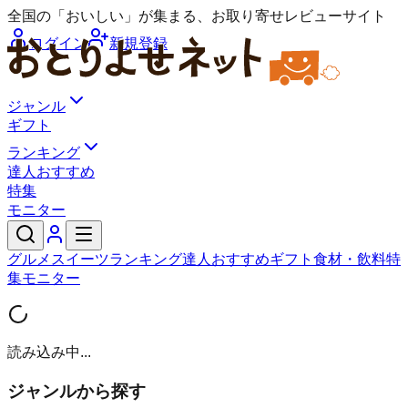
全国の「おいしい」が集まる、お取り寄せレビューサイト
ログイン
新規登録
ジャンル
ギフト
ランキング
達人おすすめ
特集
モニター
グルメ
スイーツ
ランキング
達人おすすめ
ギフト
食材・飲料
特
集
モニター
読み込み中...
ジャンルから探す