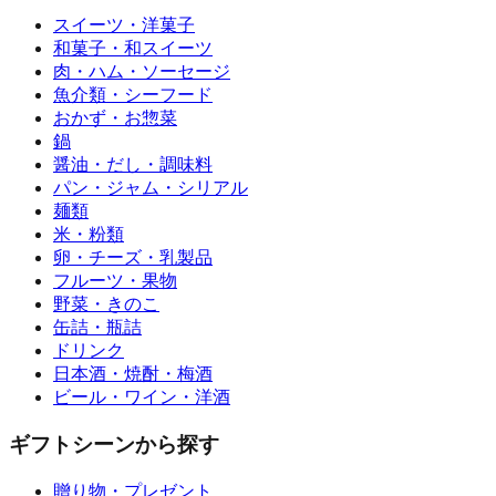
スイーツ・洋菓子
和菓子・和スイーツ
肉・ハム・ソーセージ
魚介類・シーフード
おかず・お惣菜
鍋
醤油・だし・調味料
パン・ジャム・シリアル
麺類
米・粉類
卵・チーズ・乳製品
フルーツ・果物
野菜・きのこ
缶詰・瓶詰
ドリンク
日本酒・焼酎・梅酒
ビール・ワイン・洋酒
ギフトシーンから探す
贈り物・プレゼント