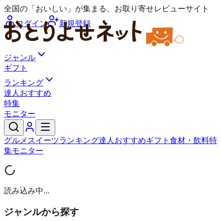
全国の「おいしい」が集まる、お取り寄せレビューサイト
ログイン
新規登録
ジャンル
ギフト
ランキング
達人おすすめ
特集
モニター
グルメ
スイーツ
ランキング
達人おすすめ
ギフト
食材・飲料
特
集
モニター
読み込み中...
ジャンルから探す