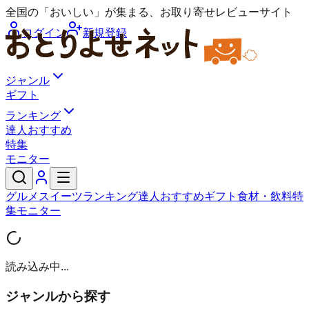
全国の「おいしい」が集まる、お取り寄せレビューサイト
ログイン
新規登録
ジャンル
ギフト
ランキング
達人おすすめ
特集
モニター
グルメ
スイーツ
ランキング
達人おすすめ
ギフト
食材・飲料
特
集
モニター
読み込み中...
ジャンルから探す