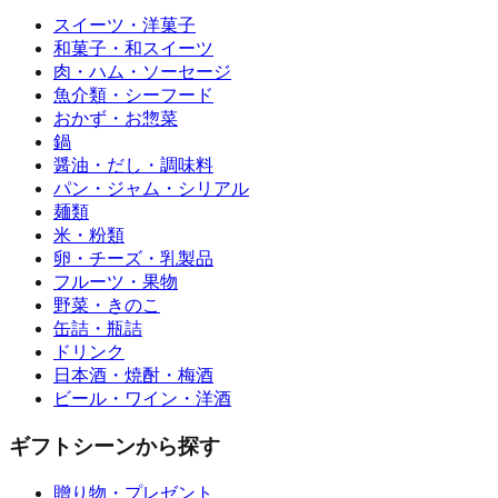
スイーツ・洋菓子
和菓子・和スイーツ
肉・ハム・ソーセージ
魚介類・シーフード
おかず・お惣菜
鍋
醤油・だし・調味料
パン・ジャム・シリアル
麺類
米・粉類
卵・チーズ・乳製品
フルーツ・果物
野菜・きのこ
缶詰・瓶詰
ドリンク
日本酒・焼酎・梅酒
ビール・ワイン・洋酒
ギフトシーンから探す
贈り物・プレゼント