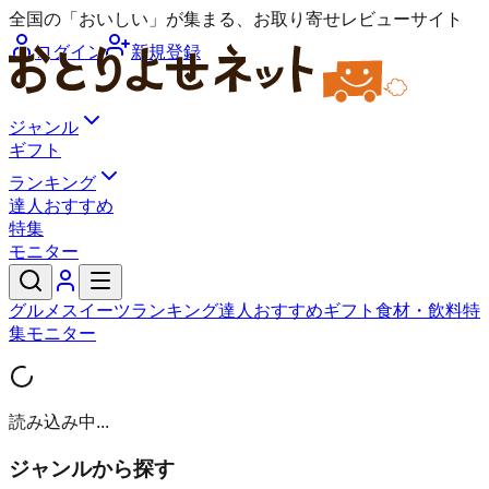
全国の「おいしい」が集まる、お取り寄せレビューサイト
ログイン
新規登録
ジャンル
ギフト
ランキング
達人おすすめ
特集
モニター
グルメ
スイーツ
ランキング
達人おすすめ
ギフト
食材・飲料
特
集
モニター
読み込み中...
ジャンルから探す