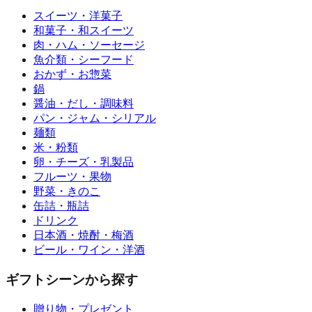
スイーツ・洋菓子
和菓子・和スイーツ
肉・ハム・ソーセージ
魚介類・シーフード
おかず・お惣菜
鍋
醤油・だし・調味料
パン・ジャム・シリアル
麺類
米・粉類
卵・チーズ・乳製品
フルーツ・果物
野菜・きのこ
缶詰・瓶詰
ドリンク
日本酒・焼酎・梅酒
ビール・ワイン・洋酒
ギフトシーンから探す
贈り物・プレゼント