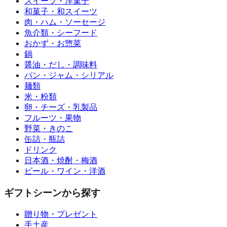
スイーツ・洋菓子
和菓子・和スイーツ
肉・ハム・ソーセージ
魚介類・シーフード
おかず・お惣菜
鍋
醤油・だし・調味料
パン・ジャム・シリアル
麺類
米・粉類
卵・チーズ・乳製品
フルーツ・果物
野菜・きのこ
缶詰・瓶詰
ドリンク
日本酒・焼酎・梅酒
ビール・ワイン・洋酒
ギフトシーンから探す
贈り物・プレゼント
手土産