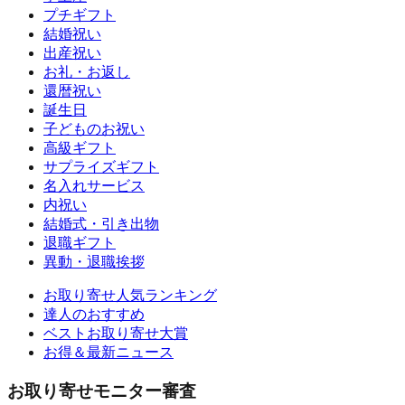
プチギフト
結婚祝い
出産祝い
お礼・お返し
還暦祝い
誕生日
子どものお祝い
高級ギフト
サプライズギフト
名入れサービス
内祝い
結婚式・引き出物
退職ギフト
異動・退職挨拶
お取り寄せ人気ランキング
達人のおすすめ
ベストお取り寄せ大賞
お得＆最新ニュース
お取り寄せモニター審査