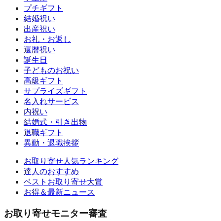
プチギフト
結婚祝い
出産祝い
お礼・お返し
還暦祝い
誕生日
子どものお祝い
高級ギフト
サプライズギフト
名入れサービス
内祝い
結婚式・引き出物
退職ギフト
異動・退職挨拶
お取り寄せ人気ランキング
達人のおすすめ
ベストお取り寄せ大賞
お得＆最新ニュース
お取り寄せモニター審査