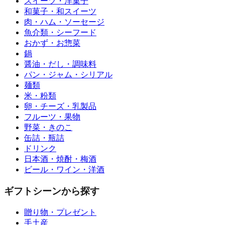
スイーツ・洋菓子
和菓子・和スイーツ
肉・ハム・ソーセージ
魚介類・シーフード
おかず・お惣菜
鍋
醤油・だし・調味料
パン・ジャム・シリアル
麺類
米・粉類
卵・チーズ・乳製品
フルーツ・果物
野菜・きのこ
缶詰・瓶詰
ドリンク
日本酒・焼酎・梅酒
ビール・ワイン・洋酒
ギフトシーンから探す
贈り物・プレゼント
手土産