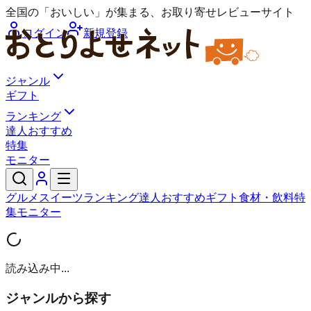
全国の「おいしい」が集まる、お取り寄せレビューサイト
ログイン
新規登録
ジャンル
ギフト
ランキング
達人おすすめ
特集
モニター
グルメ
スイーツ
ランキング
達人おすすめ
ギフト
食材・飲料
特
集
モニター
読み込み中...
ジャンルから探す