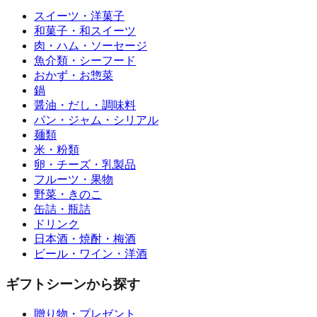
スイーツ・洋菓子
和菓子・和スイーツ
肉・ハム・ソーセージ
魚介類・シーフード
おかず・お惣菜
鍋
醤油・だし・調味料
パン・ジャム・シリアル
麺類
米・粉類
卵・チーズ・乳製品
フルーツ・果物
野菜・きのこ
缶詰・瓶詰
ドリンク
日本酒・焼酎・梅酒
ビール・ワイン・洋酒
ギフトシーンから探す
贈り物・プレゼント