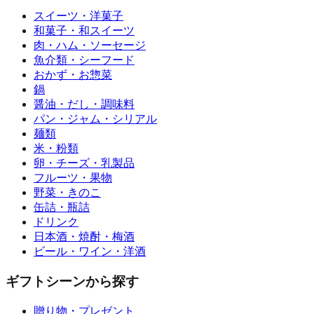
スイーツ・洋菓子
和菓子・和スイーツ
肉・ハム・ソーセージ
魚介類・シーフード
おかず・お惣菜
鍋
醤油・だし・調味料
パン・ジャム・シリアル
麺類
米・粉類
卵・チーズ・乳製品
フルーツ・果物
野菜・きのこ
缶詰・瓶詰
ドリンク
日本酒・焼酎・梅酒
ビール・ワイン・洋酒
ギフトシーンから探す
贈り物・プレゼント