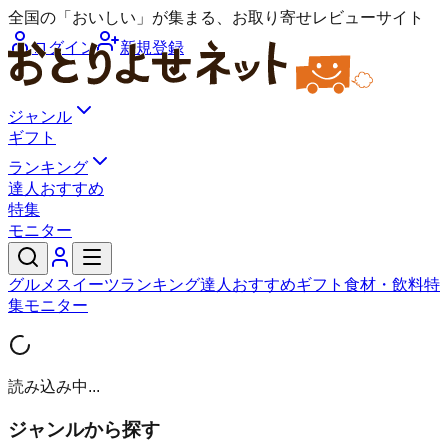
全国の「おいしい」が集まる、お取り寄せレビューサイト
ログイン
新規登録
ジャンル
ギフト
ランキング
達人おすすめ
特集
モニター
グルメ
スイーツ
ランキング
達人おすすめ
ギフト
食材・飲料
特
集
モニター
読み込み中...
ジャンルから探す