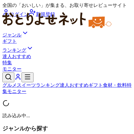
全国の「おいしい」が集まる、お取り寄せレビューサイト
ログイン
新規登録
ジャンル
ギフト
ランキング
達人おすすめ
特集
モニター
グルメ
スイーツ
ランキング
達人おすすめ
ギフト
食材・飲料
特
集
モニター
読み込み中...
ジャンルから探す