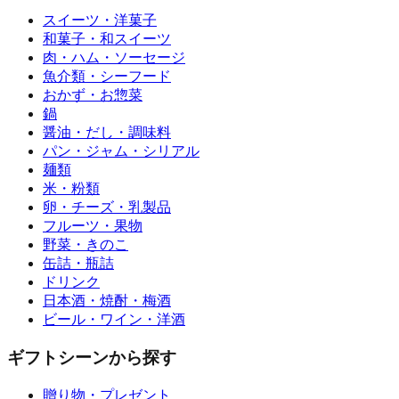
スイーツ・洋菓子
和菓子・和スイーツ
肉・ハム・ソーセージ
魚介類・シーフード
おかず・お惣菜
鍋
醤油・だし・調味料
パン・ジャム・シリアル
麺類
米・粉類
卵・チーズ・乳製品
フルーツ・果物
野菜・きのこ
缶詰・瓶詰
ドリンク
日本酒・焼酎・梅酒
ビール・ワイン・洋酒
ギフトシーンから探す
贈り物・プレゼント