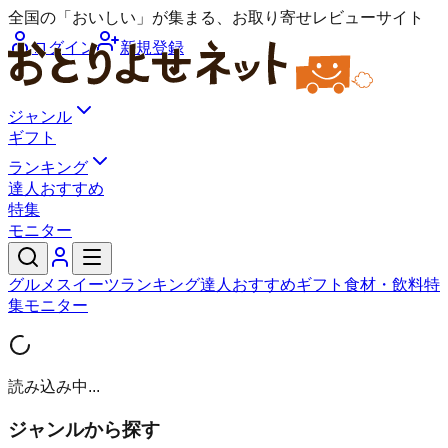
全国の「おいしい」が集まる、お取り寄せレビューサイト
ログイン
新規登録
ジャンル
ギフト
ランキング
達人おすすめ
特集
モニター
グルメ
スイーツ
ランキング
達人おすすめ
ギフト
食材・飲料
特
集
モニター
読み込み中...
ジャンルから探す