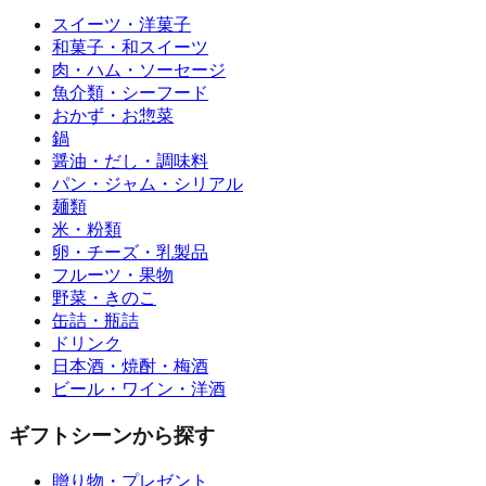
スイーツ・洋菓子
和菓子・和スイーツ
肉・ハム・ソーセージ
魚介類・シーフード
おかず・お惣菜
鍋
醤油・だし・調味料
パン・ジャム・シリアル
麺類
米・粉類
卵・チーズ・乳製品
フルーツ・果物
野菜・きのこ
缶詰・瓶詰
ドリンク
日本酒・焼酎・梅酒
ビール・ワイン・洋酒
ギフトシーンから探す
贈り物・プレゼント