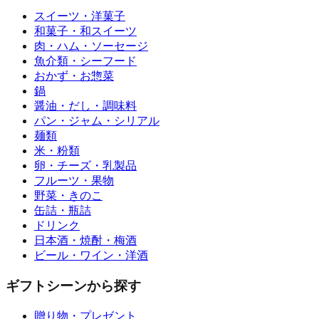
スイーツ・洋菓子
和菓子・和スイーツ
肉・ハム・ソーセージ
魚介類・シーフード
おかず・お惣菜
鍋
醤油・だし・調味料
パン・ジャム・シリアル
麺類
米・粉類
卵・チーズ・乳製品
フルーツ・果物
野菜・きのこ
缶詰・瓶詰
ドリンク
日本酒・焼酎・梅酒
ビール・ワイン・洋酒
ギフトシーンから探す
贈り物・プレゼント