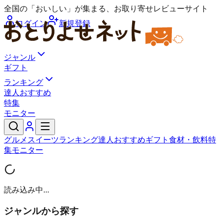
全国の「おいしい」が集まる、お取り寄せレビューサイト
ログイン
新規登録
ジャンル
ギフト
ランキング
達人おすすめ
特集
モニター
グルメ
スイーツ
ランキング
達人おすすめ
ギフト
食材・飲料
特
集
モニター
読み込み中...
ジャンルから探す