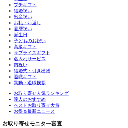
プチギフト
結婚祝い
出産祝い
お礼・お返し
還暦祝い
誕生日
子どものお祝い
高級ギフト
サプライズギフト
名入れサービス
内祝い
結婚式・引き出物
退職ギフト
異動・退職挨拶
お取り寄せ人気ランキング
達人のおすすめ
ベストお取り寄せ大賞
お得＆最新ニュース
お取り寄せモニター審査