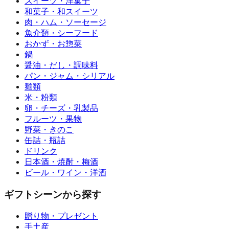
スイーツ・洋菓子
和菓子・和スイーツ
肉・ハム・ソーセージ
魚介類・シーフード
おかず・お惣菜
鍋
醤油・だし・調味料
パン・ジャム・シリアル
麺類
米・粉類
卵・チーズ・乳製品
フルーツ・果物
野菜・きのこ
缶詰・瓶詰
ドリンク
日本酒・焼酎・梅酒
ビール・ワイン・洋酒
ギフトシーンから探す
贈り物・プレゼント
手土産