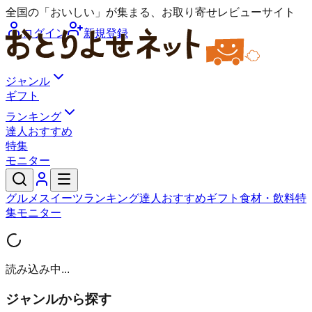
全国の「おいしい」が集まる、お取り寄せレビューサイト
ログイン
新規登録
ジャンル
ギフト
ランキング
達人おすすめ
特集
モニター
グルメ
スイーツ
ランキング
達人おすすめ
ギフト
食材・飲料
特
集
モニター
読み込み中...
ジャンルから探す