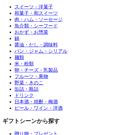
スイーツ・洋菓子
和菓子・和スイーツ
肉・ハム・ソーセージ
魚介類・シーフード
おかず・お惣菜
鍋
醤油・だし・調味料
パン・ジャム・シリアル
麺類
米・粉類
卵・チーズ・乳製品
フルーツ・果物
野菜・きのこ
缶詰・瓶詰
ドリンク
日本酒・焼酎・梅酒
ビール・ワイン・洋酒
ギフトシーンから探す
贈り物・プレゼント