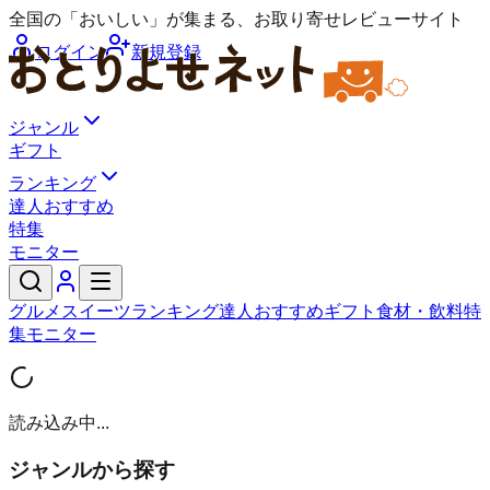
全国の「おいしい」が集まる、お取り寄せレビューサイト
ログイン
新規登録
ジャンル
ギフト
ランキング
達人おすすめ
特集
モニター
グルメ
スイーツ
ランキング
達人おすすめ
ギフト
食材・飲料
特
集
モニター
読み込み中...
ジャンルから探す