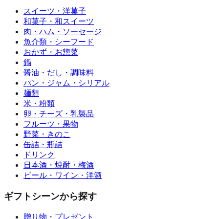
スイーツ・洋菓子
和菓子・和スイーツ
肉・ハム・ソーセージ
魚介類・シーフード
おかず・お惣菜
鍋
醤油・だし・調味料
パン・ジャム・シリアル
麺類
米・粉類
卵・チーズ・乳製品
フルーツ・果物
野菜・きのこ
缶詰・瓶詰
ドリンク
日本酒・焼酎・梅酒
ビール・ワイン・洋酒
ギフトシーンから探す
贈り物・プレゼント