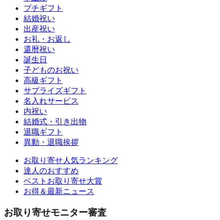
プチギフト
結婚祝い
出産祝い
お礼・お返し
還暦祝い
誕生日
子どものお祝い
高級ギフト
サプライズギフト
名入れサービス
内祝い
結婚式・引き出物
退職ギフト
異動・退職挨拶
お取り寄せ人気ランキング
達人のおすすめ
ベストお取り寄せ大賞
お得＆最新ニュース
お取り寄せモニター審査