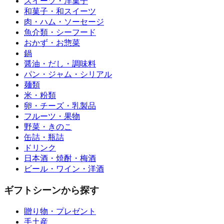
スイーツ・洋菓子
和菓子・和スイーツ
肉・ハム・ソーセージ
魚介類・シーフード
おかず・お惣菜
鍋
醤油・だし・調味料
パン・ジャム・シリアル
麺類
米・粉類
卵・チーズ・乳製品
フルーツ・果物
野菜・きのこ
缶詰・瓶詰
ドリンク
日本酒・焼酎・梅酒
ビール・ワイン・洋酒
ギフトシーンから探す
贈り物・プレゼント
手土産