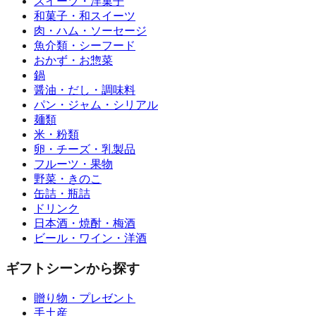
スイーツ・洋菓子
和菓子・和スイーツ
肉・ハム・ソーセージ
魚介類・シーフード
おかず・お惣菜
鍋
醤油・だし・調味料
パン・ジャム・シリアル
麺類
米・粉類
卵・チーズ・乳製品
フルーツ・果物
野菜・きのこ
缶詰・瓶詰
ドリンク
日本酒・焼酎・梅酒
ビール・ワイン・洋酒
ギフトシーンから探す
贈り物・プレゼント
手土産