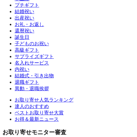
プチギフト
結婚祝い
出産祝い
お礼・お返し
還暦祝い
誕生日
子どものお祝い
高級ギフト
サプライズギフト
名入れサービス
内祝い
結婚式・引き出物
退職ギフト
異動・退職挨拶
お取り寄せ人気ランキング
達人のおすすめ
ベストお取り寄せ大賞
お得＆最新ニュース
お取り寄せモニター審査