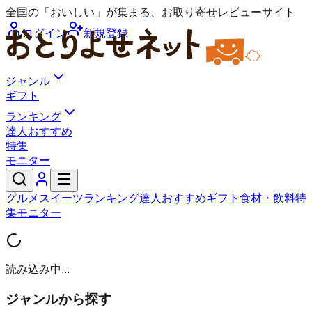
全国の「おいしい」が集まる、お取り寄せレビューサイト
ログイン
新規登録
ジャンル
ギフト
ランキング
達人おすすめ
特集
モニター
グルメ
スイーツ
ランキング
達人おすすめ
ギフト
食材・飲料
特
集
モニター
読み込み中...
ジャンルから探す