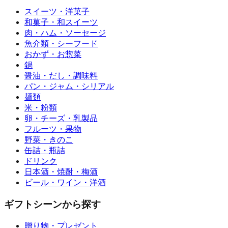
スイーツ・洋菓子
和菓子・和スイーツ
肉・ハム・ソーセージ
魚介類・シーフード
おかず・お惣菜
鍋
醤油・だし・調味料
パン・ジャム・シリアル
麺類
米・粉類
卵・チーズ・乳製品
フルーツ・果物
野菜・きのこ
缶詰・瓶詰
ドリンク
日本酒・焼酎・梅酒
ビール・ワイン・洋酒
ギフトシーンから探す
贈り物・プレゼント