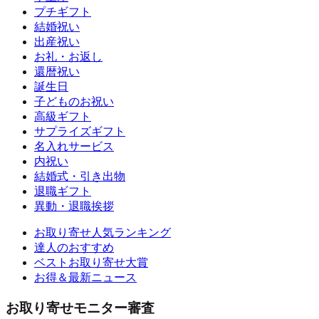
プチギフト
結婚祝い
出産祝い
お礼・お返し
還暦祝い
誕生日
子どものお祝い
高級ギフト
サプライズギフト
名入れサービス
内祝い
結婚式・引き出物
退職ギフト
異動・退職挨拶
お取り寄せ人気ランキング
達人のおすすめ
ベストお取り寄せ大賞
お得＆最新ニュース
お取り寄せモニター審査