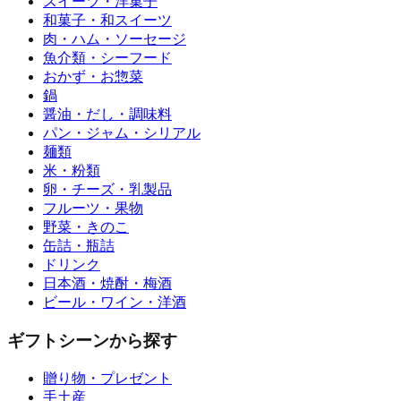
スイーツ・洋菓子
和菓子・和スイーツ
肉・ハム・ソーセージ
魚介類・シーフード
おかず・お惣菜
鍋
醤油・だし・調味料
パン・ジャム・シリアル
麺類
米・粉類
卵・チーズ・乳製品
フルーツ・果物
野菜・きのこ
缶詰・瓶詰
ドリンク
日本酒・焼酎・梅酒
ビール・ワイン・洋酒
ギフトシーンから探す
贈り物・プレゼント
手土産