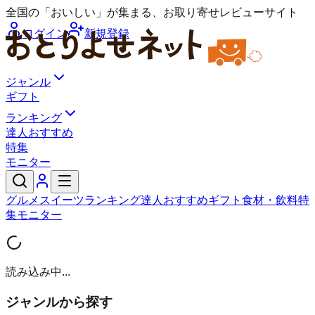
全国の「おいしい」が集まる、お取り寄せレビューサイト
ログイン
新規登録
ジャンル
ギフト
ランキング
達人おすすめ
特集
モニター
グルメ
スイーツ
ランキング
達人おすすめ
ギフト
食材・飲料
特
集
モニター
読み込み中...
ジャンルから探す