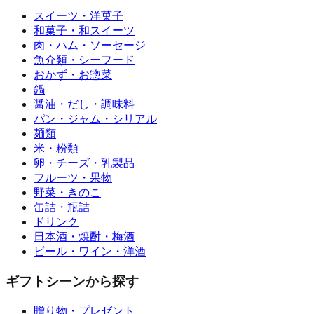
スイーツ・洋菓子
和菓子・和スイーツ
肉・ハム・ソーセージ
魚介類・シーフード
おかず・お惣菜
鍋
醤油・だし・調味料
パン・ジャム・シリアル
麺類
米・粉類
卵・チーズ・乳製品
フルーツ・果物
野菜・きのこ
缶詰・瓶詰
ドリンク
日本酒・焼酎・梅酒
ビール・ワイン・洋酒
ギフトシーンから探す
贈り物・プレゼント