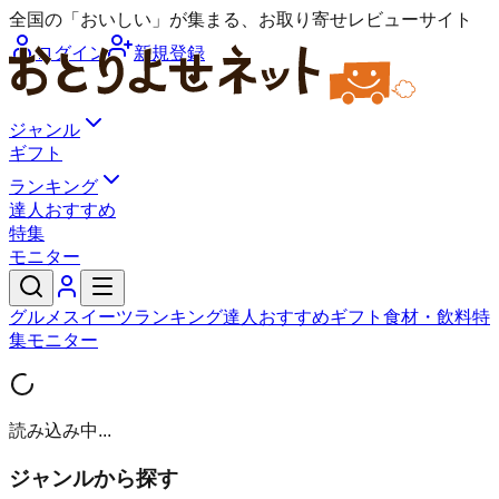
全国の「おいしい」が集まる、お取り寄せレビューサイト
ログイン
新規登録
ジャンル
ギフト
ランキング
達人おすすめ
特集
モニター
グルメ
スイーツ
ランキング
達人おすすめ
ギフト
食材・飲料
特
集
モニター
読み込み中...
ジャンルから探す