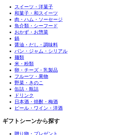
スイーツ・洋菓子
和菓子・和スイーツ
肉・ハム・ソーセージ
魚介類・シーフード
おかず・お惣菜
鍋
醤油・だし・調味料
パン・ジャム・シリアル
麺類
米・粉類
卵・チーズ・乳製品
フルーツ・果物
野菜・きのこ
缶詰・瓶詰
ドリンク
日本酒・焼酎・梅酒
ビール・ワイン・洋酒
ギフトシーンから探す
贈り物・プレゼント