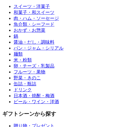
スイーツ・洋菓子
和菓子・和スイーツ
肉・ハム・ソーセージ
魚介類・シーフード
おかず・お惣菜
鍋
醤油・だし・調味料
パン・ジャム・シリアル
麺類
米・粉類
卵・チーズ・乳製品
フルーツ・果物
野菜・きのこ
缶詰・瓶詰
ドリンク
日本酒・焼酎・梅酒
ビール・ワイン・洋酒
ギフトシーンから探す
贈り物・プレゼント