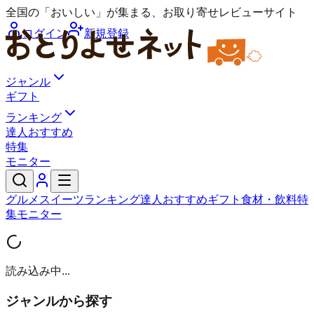
全国の「おいしい」が集まる、お取り寄せレビューサイト
ログイン
新規登録
ジャンル
ギフト
ランキング
達人おすすめ
特集
モニター
グルメ
スイーツ
ランキング
達人おすすめ
ギフト
食材・飲料
特
集
モニター
読み込み中...
ジャンルから探す