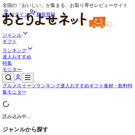
全国の「おいしい」が集まる、お取り寄せレビューサイト
ログイン
新規登録
ジャンル
ギフト
ランキング
達人おすすめ
特集
モニター
グルメ
スイーツ
ランキング
達人おすすめ
ギフト
食材・飲料
特
集
モニター
読み込み中...
ジャンルから探す