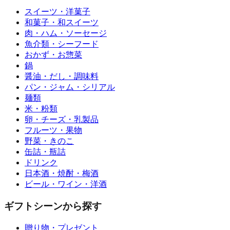
スイーツ・洋菓子
和菓子・和スイーツ
肉・ハム・ソーセージ
魚介類・シーフード
おかず・お惣菜
鍋
醤油・だし・調味料
パン・ジャム・シリアル
麺類
米・粉類
卵・チーズ・乳製品
フルーツ・果物
野菜・きのこ
缶詰・瓶詰
ドリンク
日本酒・焼酎・梅酒
ビール・ワイン・洋酒
ギフトシーンから探す
贈り物・プレゼント