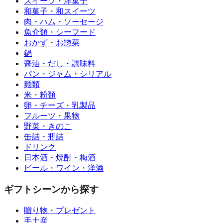
スイーツ・洋菓子
和菓子・和スイーツ
肉・ハム・ソーセージ
魚介類・シーフード
おかず・お惣菜
鍋
醤油・だし・調味料
パン・ジャム・シリアル
麺類
米・粉類
卵・チーズ・乳製品
フルーツ・果物
野菜・きのこ
缶詰・瓶詰
ドリンク
日本酒・焼酎・梅酒
ビール・ワイン・洋酒
ギフトシーンから探す
贈り物・プレゼント
手土産