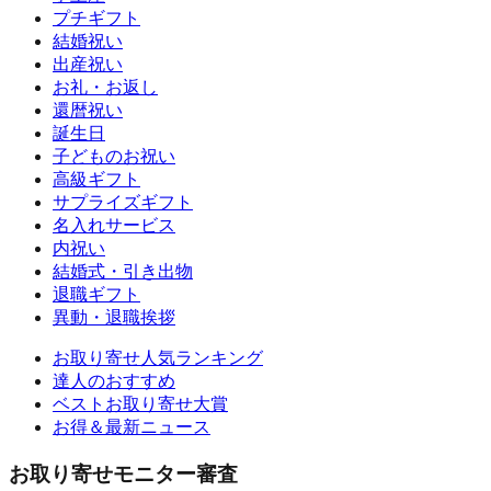
プチギフト
結婚祝い
出産祝い
お礼・お返し
還暦祝い
誕生日
子どものお祝い
高級ギフト
サプライズギフト
名入れサービス
内祝い
結婚式・引き出物
退職ギフト
異動・退職挨拶
お取り寄せ人気ランキング
達人のおすすめ
ベストお取り寄せ大賞
お得＆最新ニュース
お取り寄せモニター審査