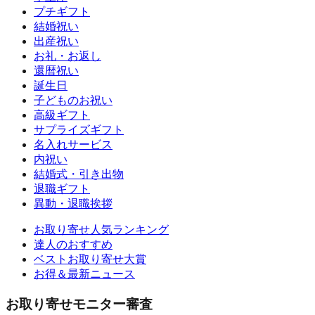
プチギフト
結婚祝い
出産祝い
お礼・お返し
還暦祝い
誕生日
子どものお祝い
高級ギフト
サプライズギフト
名入れサービス
内祝い
結婚式・引き出物
退職ギフト
異動・退職挨拶
お取り寄せ人気ランキング
達人のおすすめ
ベストお取り寄せ大賞
お得＆最新ニュース
お取り寄せモニター審査