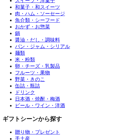
スイーツ・洋菓子
和菓子・和スイーツ
肉・ハム・ソーセージ
魚介類・シーフード
おかず・お惣菜
鍋
醤油・だし・調味料
パン・ジャム・シリアル
麺類
米・粉類
卵・チーズ・乳製品
フルーツ・果物
野菜・きのこ
缶詰・瓶詰
ドリンク
日本酒・焼酎・梅酒
ビール・ワイン・洋酒
ギフトシーンから探す
贈り物・プレゼント
手土産