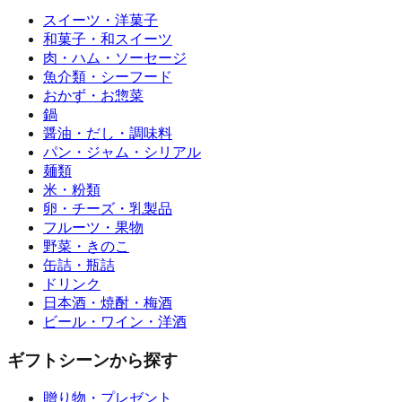
スイーツ・洋菓子
和菓子・和スイーツ
肉・ハム・ソーセージ
魚介類・シーフード
おかず・お惣菜
鍋
醤油・だし・調味料
パン・ジャム・シリアル
麺類
米・粉類
卵・チーズ・乳製品
フルーツ・果物
野菜・きのこ
缶詰・瓶詰
ドリンク
日本酒・焼酎・梅酒
ビール・ワイン・洋酒
ギフトシーンから探す
贈り物・プレゼント