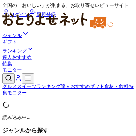
全国の「おいしい」が集まる、お取り寄せレビューサイト
ログイン
新規登録
ジャンル
ギフト
ランキング
達人おすすめ
特集
モニター
グルメ
スイーツ
ランキング
達人おすすめ
ギフト
食材・飲料
特
集
モニター
読み込み中...
ジャンルから探す