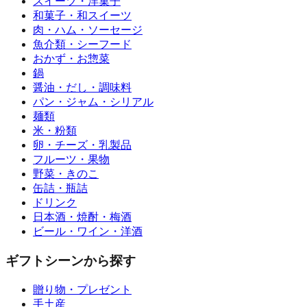
スイーツ・洋菓子
和菓子・和スイーツ
肉・ハム・ソーセージ
魚介類・シーフード
おかず・お惣菜
鍋
醤油・だし・調味料
パン・ジャム・シリアル
麺類
米・粉類
卵・チーズ・乳製品
フルーツ・果物
野菜・きのこ
缶詰・瓶詰
ドリンク
日本酒・焼酎・梅酒
ビール・ワイン・洋酒
ギフトシーンから探す
贈り物・プレゼント
手土産