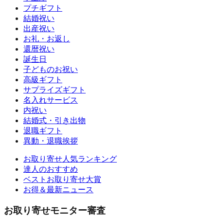
プチギフト
結婚祝い
出産祝い
お礼・お返し
還暦祝い
誕生日
子どものお祝い
高級ギフト
サプライズギフト
名入れサービス
内祝い
結婚式・引き出物
退職ギフト
異動・退職挨拶
お取り寄せ人気ランキング
達人のおすすめ
ベストお取り寄せ大賞
お得＆最新ニュース
お取り寄せモニター審査