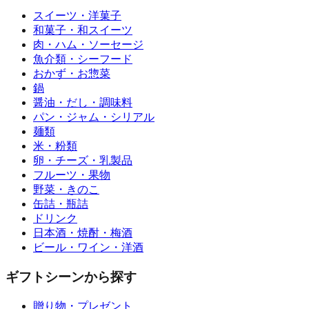
スイーツ・洋菓子
和菓子・和スイーツ
肉・ハム・ソーセージ
魚介類・シーフード
おかず・お惣菜
鍋
醤油・だし・調味料
パン・ジャム・シリアル
麺類
米・粉類
卵・チーズ・乳製品
フルーツ・果物
野菜・きのこ
缶詰・瓶詰
ドリンク
日本酒・焼酎・梅酒
ビール・ワイン・洋酒
ギフトシーンから探す
贈り物・プレゼント