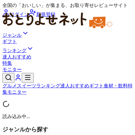
全国の「おいしい」が集まる、お取り寄せレビューサイト
ログイン
新規登録
ジャンル
ギフト
ランキング
達人おすすめ
特集
モニター
グルメ
スイーツ
ランキング
達人おすすめ
ギフト
食材・飲料
特
集
モニター
読み込み中...
ジャンルから探す