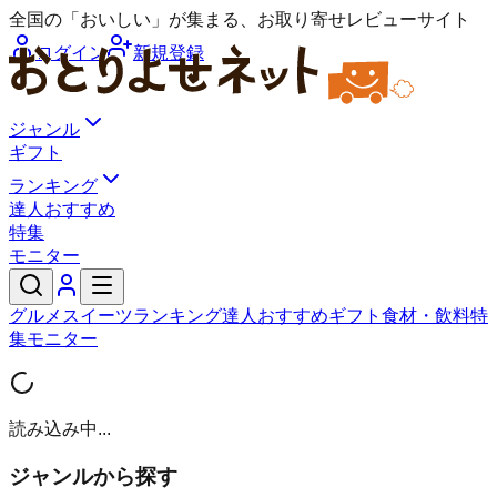
全国の「おいしい」が集まる、お取り寄せレビューサイト
ログイン
新規登録
ジャンル
ギフト
ランキング
達人おすすめ
特集
モニター
グルメ
スイーツ
ランキング
達人おすすめ
ギフト
食材・飲料
特
集
モニター
読み込み中...
ジャンルから探す