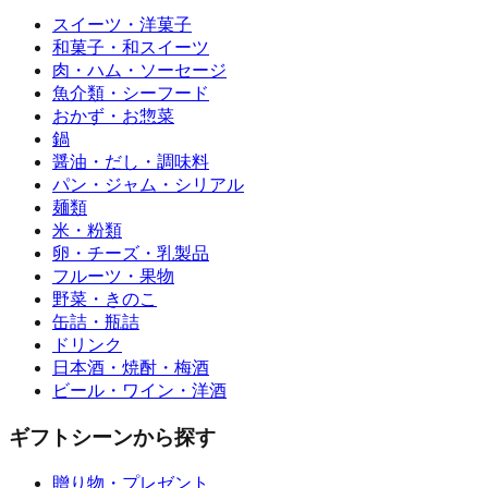
スイーツ・洋菓子
和菓子・和スイーツ
肉・ハム・ソーセージ
魚介類・シーフード
おかず・お惣菜
鍋
醤油・だし・調味料
パン・ジャム・シリアル
麺類
米・粉類
卵・チーズ・乳製品
フルーツ・果物
野菜・きのこ
缶詰・瓶詰
ドリンク
日本酒・焼酎・梅酒
ビール・ワイン・洋酒
ギフトシーンから探す
贈り物・プレゼント