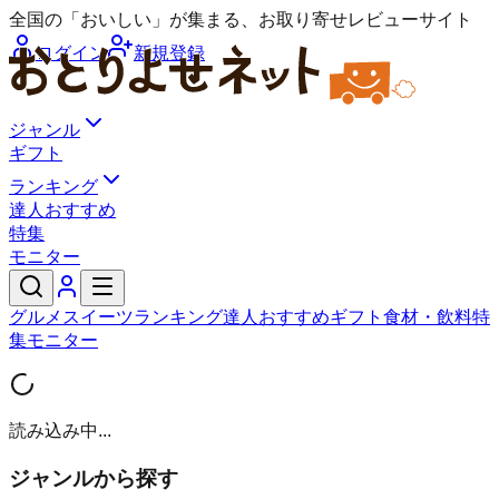
全国の「おいしい」が集まる、お取り寄せレビューサイト
ログイン
新規登録
ジャンル
ギフト
ランキング
達人おすすめ
特集
モニター
グルメ
スイーツ
ランキング
達人おすすめ
ギフト
食材・飲料
特
集
モニター
読み込み中...
ジャンルから探す