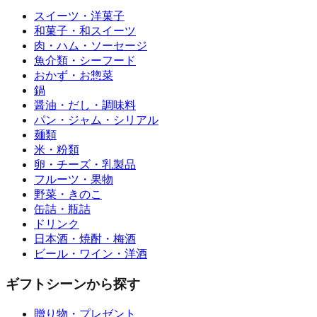
スイーツ・洋菓子
和菓子・和スイーツ
肉・ハム・ソーセージ
魚介類・シーフード
おかず・お惣菜
鍋
醤油・だし・調味料
パン・ジャム・シリアル
麺類
米・粉類
卵・チーズ・乳製品
フルーツ・果物
野菜・きのこ
缶詰・瓶詰
ドリンク
日本酒・焼酎・梅酒
ビール・ワイン・洋酒
ギフトシーンから探す
贈り物・プレゼント