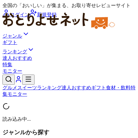
全国の「おいしい」が集まる、お取り寄せレビューサイト
ログイン
新規登録
ジャンル
ギフト
ランキング
達人おすすめ
特集
モニター
グルメ
スイーツ
ランキング
達人おすすめ
ギフト
食材・飲料
特
集
モニター
読み込み中...
ジャンルから探す