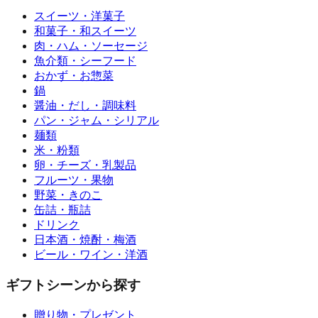
スイーツ・洋菓子
和菓子・和スイーツ
肉・ハム・ソーセージ
魚介類・シーフード
おかず・お惣菜
鍋
醤油・だし・調味料
パン・ジャム・シリアル
麺類
米・粉類
卵・チーズ・乳製品
フルーツ・果物
野菜・きのこ
缶詰・瓶詰
ドリンク
日本酒・焼酎・梅酒
ビール・ワイン・洋酒
ギフトシーンから探す
贈り物・プレゼント