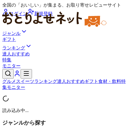
全国の「おいしい」が集まる、お取り寄せレビューサイト
ログイン
新規登録
ジャンル
ギフト
ランキング
達人おすすめ
特集
モニター
グルメ
スイーツ
ランキング
達人おすすめ
ギフト
食材・飲料
特
集
モニター
読み込み中...
ジャンルから探す