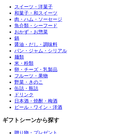
スイーツ・洋菓子
和菓子・和スイーツ
肉・ハム・ソーセージ
魚介類・シーフード
おかず・お惣菜
鍋
醤油・だし・調味料
パン・ジャム・シリアル
麺類
米・粉類
卵・チーズ・乳製品
フルーツ・果物
野菜・きのこ
缶詰・瓶詰
ドリンク
日本酒・焼酎・梅酒
ビール・ワイン・洋酒
ギフトシーンから探す
贈り物・プレゼント