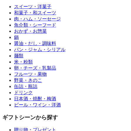
スイーツ・洋菓子
和菓子・和スイーツ
肉・ハム・ソーセージ
魚介類・シーフード
おかず・お惣菜
鍋
醤油・だし・調味料
パン・ジャム・シリアル
麺類
米・粉類
卵・チーズ・乳製品
フルーツ・果物
野菜・きのこ
缶詰・瓶詰
ドリンク
日本酒・焼酎・梅酒
ビール・ワイン・洋酒
ギフトシーンから探す
贈り物・プレゼント