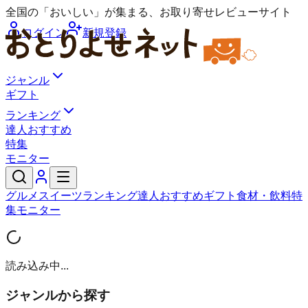
全国の「おいしい」が集まる、お取り寄せレビューサイト
ログイン
新規登録
ジャンル
ギフト
ランキング
達人おすすめ
特集
モニター
グルメ
スイーツ
ランキング
達人おすすめ
ギフト
食材・飲料
特
集
モニター
読み込み中...
ジャンルから探す