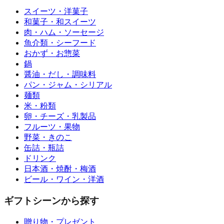
スイーツ・洋菓子
和菓子・和スイーツ
肉・ハム・ソーセージ
魚介類・シーフード
おかず・お惣菜
鍋
醤油・だし・調味料
パン・ジャム・シリアル
麺類
米・粉類
卵・チーズ・乳製品
フルーツ・果物
野菜・きのこ
缶詰・瓶詰
ドリンク
日本酒・焼酎・梅酒
ビール・ワイン・洋酒
ギフトシーンから探す
贈り物・プレゼント