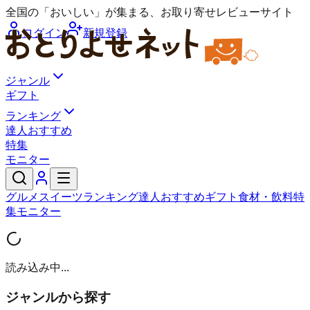
全国の「おいしい」が集まる、お取り寄せレビューサイト
ログイン
新規登録
ジャンル
ギフト
ランキング
達人おすすめ
特集
モニター
グルメ
スイーツ
ランキング
達人おすすめ
ギフト
食材・飲料
特
集
モニター
読み込み中...
ジャンルから探す