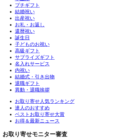
プチギフト
結婚祝い
出産祝い
お礼・お返し
還暦祝い
誕生日
子どものお祝い
高級ギフト
サプライズギフト
名入れサービス
内祝い
結婚式・引き出物
退職ギフト
異動・退職挨拶
お取り寄せ人気ランキング
達人のおすすめ
ベストお取り寄せ大賞
お得＆最新ニュース
お取り寄せモニター審査