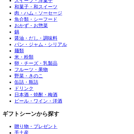
スイーツ・洋菓子
和菓子・和スイーツ
肉・ハム・ソーセージ
魚介類・シーフード
おかず・お惣菜
鍋
醤油・だし・調味料
パン・ジャム・シリアル
麺類
米・粉類
卵・チーズ・乳製品
フルーツ・果物
野菜・きのこ
缶詰・瓶詰
ドリンク
日本酒・焼酎・梅酒
ビール・ワイン・洋酒
ギフトシーンから探す
贈り物・プレゼント
手土産