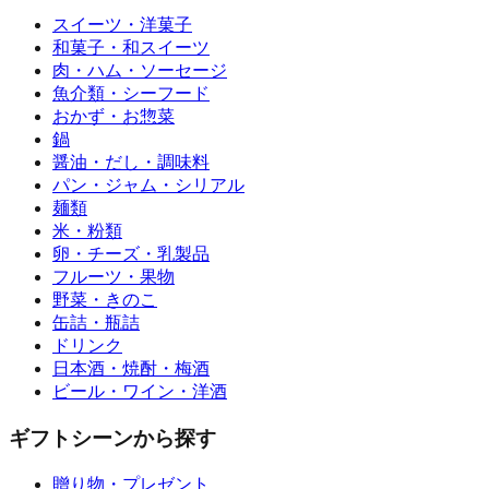
スイーツ・洋菓子
和菓子・和スイーツ
肉・ハム・ソーセージ
魚介類・シーフード
おかず・お惣菜
鍋
醤油・だし・調味料
パン・ジャム・シリアル
麺類
米・粉類
卵・チーズ・乳製品
フルーツ・果物
野菜・きのこ
缶詰・瓶詰
ドリンク
日本酒・焼酎・梅酒
ビール・ワイン・洋酒
ギフトシーンから探す
贈り物・プレゼント