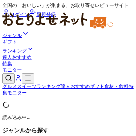
全国の「おいしい」が集まる、お取り寄せレビューサイト
ログイン
新規登録
ジャンル
ギフト
ランキング
達人おすすめ
特集
モニター
グルメ
スイーツ
ランキング
達人おすすめ
ギフト
食材・飲料
特
集
モニター
読み込み中...
ジャンルから探す