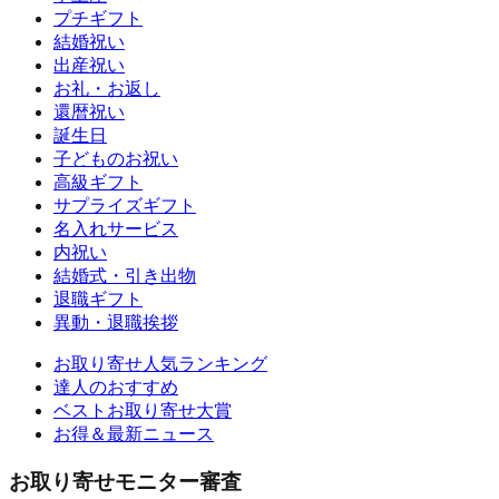
プチギフト
結婚祝い
出産祝い
お礼・お返し
還暦祝い
誕生日
子どものお祝い
高級ギフト
サプライズギフト
名入れサービス
内祝い
結婚式・引き出物
退職ギフト
異動・退職挨拶
お取り寄せ人気ランキング
達人のおすすめ
ベストお取り寄せ大賞
お得＆最新ニュース
お取り寄せモニター審査