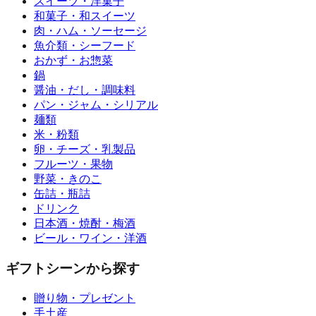
スイーツ・洋菓子
和菓子・和スイーツ
肉・ハム・ソーセージ
魚介類・シーフード
おかず・お惣菜
鍋
醤油・だし・調味料
パン・ジャム・シリアル
麺類
米・粉類
卵・チーズ・乳製品
フルーツ・果物
野菜・きのこ
缶詰・瓶詰
ドリンク
日本酒・焼酎・梅酒
ビール・ワイン・洋酒
ギフトシーンから探す
贈り物・プレゼント
手土産