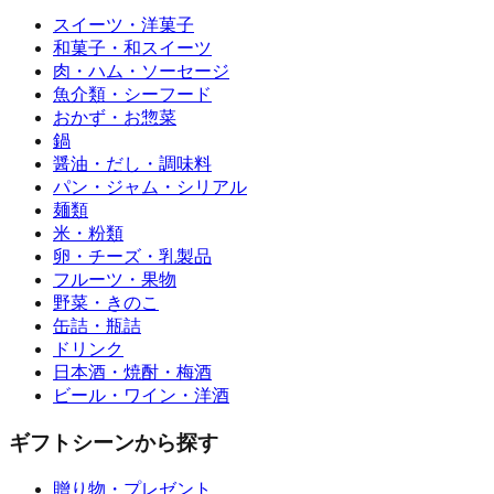
スイーツ・洋菓子
和菓子・和スイーツ
肉・ハム・ソーセージ
魚介類・シーフード
おかず・お惣菜
鍋
醤油・だし・調味料
パン・ジャム・シリアル
麺類
米・粉類
卵・チーズ・乳製品
フルーツ・果物
野菜・きのこ
缶詰・瓶詰
ドリンク
日本酒・焼酎・梅酒
ビール・ワイン・洋酒
ギフトシーンから探す
贈り物・プレゼント