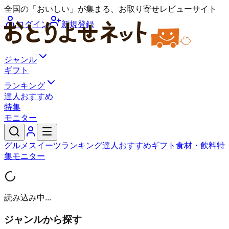
全国の「おいしい」が集まる、お取り寄せレビューサイト
ログイン
新規登録
ジャンル
ギフト
ランキング
達人おすすめ
特集
モニター
グルメ
スイーツ
ランキング
達人おすすめ
ギフト
食材・飲料
特
集
モニター
読み込み中...
ジャンルから探す