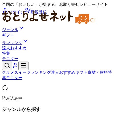
全国の「おいしい」が集まる、お取り寄せレビューサイト
ログイン
新規登録
ジャンル
ギフト
ランキング
達人おすすめ
特集
モニター
グルメ
スイーツ
ランキング
達人おすすめ
ギフト
食材・飲料
特
集
モニター
読み込み中...
ジャンルから探す