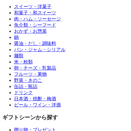
スイーツ・洋菓子
和菓子・和スイーツ
肉・ハム・ソーセージ
魚介類・シーフード
おかず・お惣菜
鍋
醤油・だし・調味料
パン・ジャム・シリアル
麺類
米・粉類
卵・チーズ・乳製品
フルーツ・果物
野菜・きのこ
缶詰・瓶詰
ドリンク
日本酒・焼酎・梅酒
ビール・ワイン・洋酒
ギフトシーンから探す
贈り物・プレゼント