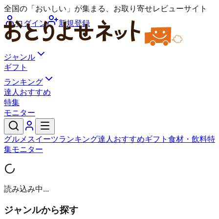
全国の「おいしい」が集まる、お取り寄せレビューサイト
ログイン
新規登録
ジャンル
ギフト
ランキング
達人おすすめ
特集
モニター
グルメ
スイーツ
ランキング
達人おすすめ
ギフト
食材・飲料
特
集
モニター
読み込み中...
ジャンルから探す