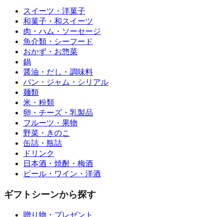
スイーツ・洋菓子
和菓子・和スイーツ
肉・ハム・ソーセージ
魚介類・シーフード
おかず・お惣菜
鍋
醤油・だし・調味料
パン・ジャム・シリアル
麺類
米・粉類
卵・チーズ・乳製品
フルーツ・果物
野菜・きのこ
缶詰・瓶詰
ドリンク
日本酒・焼酎・梅酒
ビール・ワイン・洋酒
ギフトシーンから探す
贈り物・プレゼント