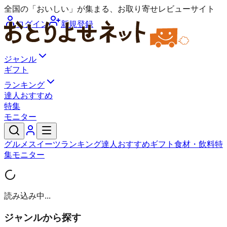
全国の「おいしい」が集まる、お取り寄せレビューサイト
ログイン
新規登録
ジャンル
ギフト
ランキング
達人おすすめ
特集
モニター
グルメ
スイーツ
ランキング
達人おすすめ
ギフト
食材・飲料
特
集
モニター
読み込み中...
ジャンルから探す