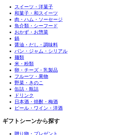
スイーツ・洋菓子
和菓子・和スイーツ
肉・ハム・ソーセージ
魚介類・シーフード
おかず・お惣菜
鍋
醤油・だし・調味料
パン・ジャム・シリアル
麺類
米・粉類
卵・チーズ・乳製品
フルーツ・果物
野菜・きのこ
缶詰・瓶詰
ドリンク
日本酒・焼酎・梅酒
ビール・ワイン・洋酒
ギフトシーンから探す
贈り物・プレゼント